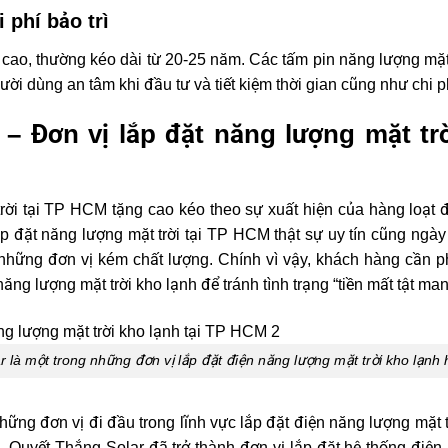
i phí bảo trì
ọ cao, thường kéo dài từ 20-25 năm. Các tấm pin năng lượng mặt
ười dùng an tâm khi đầu tư và tiết kiệm thời gian cũng như chi p
 – Đơn vị lắp đặt năng lượng mặt tr
rời tại TP HCM tặng cao kéo theo sự xuất hiện của hàng loạt đ
lắp đặt năng lượng mặt trời tại TP HCM thật sự uy tín cũng ng
n những đơn vị kém chất lượng. Chính vì vậy, khách hàng cần ph
ăng lượng mặt trời kho lạnh để tránh tình trạng “tiền mất tật man
 là một trong những đơn vị lắp đặt điện năng lượng mặt trời kho lạnh
hững đơn vị đi đầu trong lĩnh vực lắp đặt điện năng lượng mặt 
 Quyết Thắng Solar đã trở thành đơn vị lắp đặt hệ thống điện 