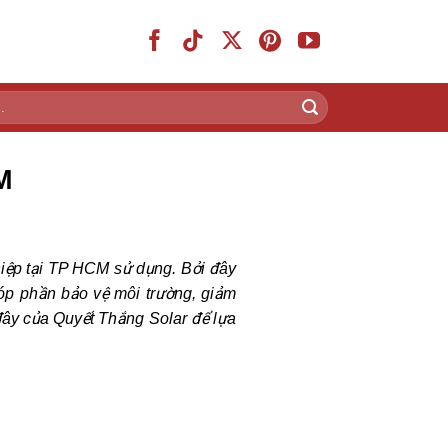
M
hiệp tại TP HCM sử dụng. Bởi đây
 góp phần bảo vệ môi trường, giảm
 đây của Quyết Thắng Solar để lựa